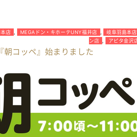
井本店
,
MEGAドン・キホーテUNY福井店
,
岐阜羽島本店
ン店
,
アピタ金沢
『朝コッペ』始まりました