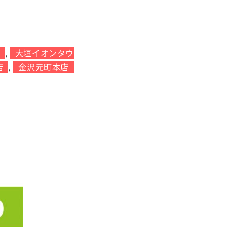
,
大垣イオンタウ
店
,
金沢元町本店