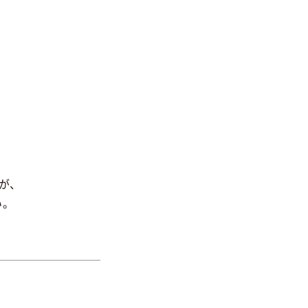
が、
い。